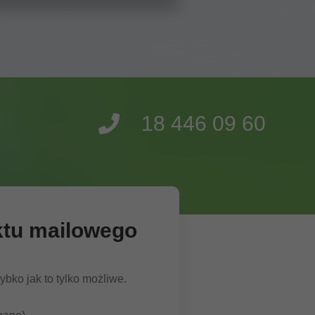
18 446 09 60
ktu mailowego
bko jak to tylko możliwe.