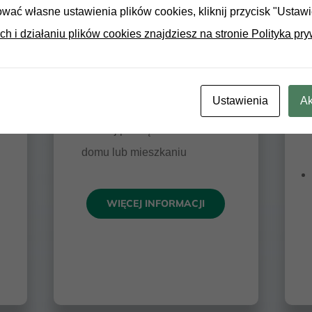
ować własne ustawienia plików cookies, kliknij przycisk "Ustaw
Kredyt mieszkaniowy
ch i działaniu plików cookies znajdziesz na stronie Polityka pry
wej
Wymarzony Dom
– idealny na
zakup domu lub mieszkania, działki
owe
budowlanej lub budowę domu
Ustawienia
Ak
Uniwersalny Kredyt Hipoteczny
–
z.
uwolnij pieniądze zamrożone w
domu lub mieszkaniu
WIĘCEJ INFORMACJI