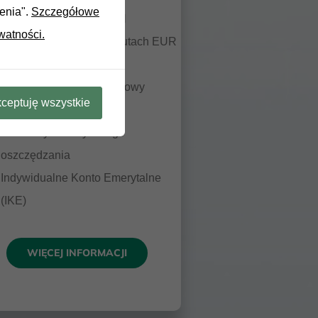
ienia".
Szczegółowe
Lokaty terminowe w PLN
watności.
Lokaty terminowe w walutach EUR
i USD
Rachunek oszczędnościowy
ceptuję wszystkie
SKARBONKA
Lokata systematycznego
oszczędzania
Indywidualne Konto Emerytalne
(IKE)
WIĘCEJ INFORMACJI