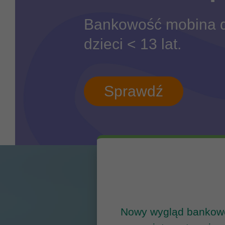
Bankowość mobina d
dzieci < 13 lat.
Sprawdź
Nowy wygląd bankow