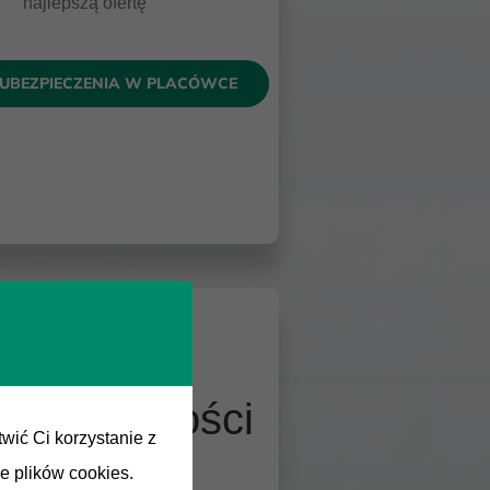
najlepszą ofertę
UBEZPIECZENIA W PLACÓWCE
Twoje
Oszczędności
wić Ci korzystanie z
e plików cookies.