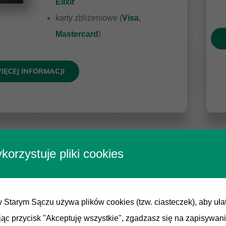
Elixir
karty zbliżeniowe (
Visa
,
Mastercard
)
IĘCEJ INFORMACJI
korzystuje pliki cookies
Kredyty
hipoteczne
 Starym Sączu używa plików cookies (tzw. ciasteczek), aby ułat
ając przycisk "Akceptuję wszystkie", zgadzasz się na zapisywani