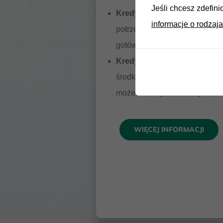
Jeśli chcesz zdefini
Kredyt Idealny
– kiedy
informacje o rodzaja
potrzebujesz szybko dodatko
gotówki
Kredyt odnawialny
– dodatk
środki na rachunku, z których
możesz korzystać, kiedy chces
WIĘCEJ INFORMACJI