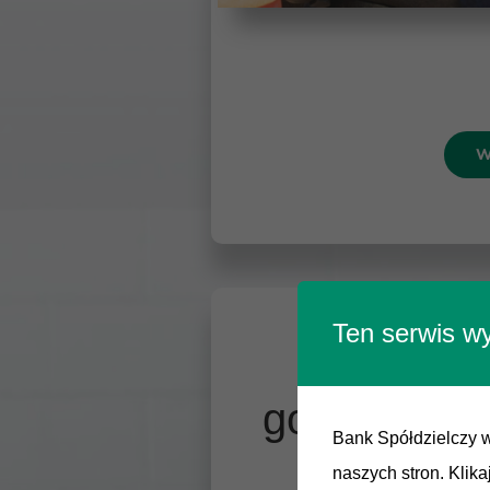
W
Ten serwis wy
Kredyty
gotówkowe
Bank Spółdzielczy w
naszych stron. Klik