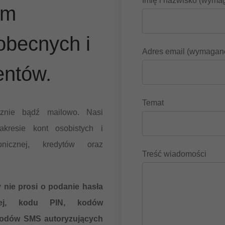
Imię i nazwisko (wyma
ym
becnych i
Adres email (wymagan
entów.
Temat
icznie bądź mailowo. Nasi
kresie kont osobistych i
onicznej, kredytów oraz
Treść wiadomości
 nie prosi o podanie hasła
znej, kodu PIN, kodów
 kodów SMS autoryzujących