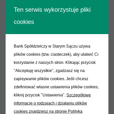
rachunku / Kredytobiorcy
Ten serwis wykorzystuje pliki
prowadzonego przez innego
cookies
dostawcę.
Jest to zatem usługa, która
umożliwia – za zgodą Klienta –
realizację płatności z rachunku
Bank Spółdzielczy w Starym Sączu używa
bankowego Klienta przez TPP do
plików cookies (tzw. ciasteczek), aby ułatwić Ci
wybranego przez Klienta odbiorcy.
korzystanie z naszych stron. Klikając przycisk
"Akceptuję wszystkie", zgadzasz się na
CAF (ang. Confirmation of the
zapisywanie plików cookies. Jeśli chcesz
Availability of Funds)
zdefiniować własne ustawienia plików cookies,
Jest to usługa potwierdzenia
kliknij przycisk "Ustawienia".
Szczegółowe
dostępności środków na rachunku
informacje o rodzajach i działaniu plików
płatniczym, czyli usługa polegająca
cookies znajdziesz na stronie Polityka