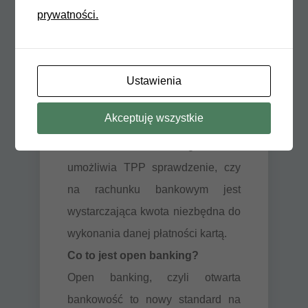
na potwierdzeniu dostawcy
prywatności.
wydającemu instrumenty płatnicze
oparte na karcie płatniczej kwoty
niezbędnej do wykonania
Ustawienia
transakcji płatniczej realizowanej w
Akceptuję wszystkie
oparciu o tę kartę.
Jest to zatem usługa, która
umożliwia TPP sprawdzenie, czy
na rachunku bankowym jest
wystarczająca kwota niezbędna do
wykonania danej płatności kartą.
Co to jest open banking?
Open banking, czyli otwarta
bankowość to nowy standard na