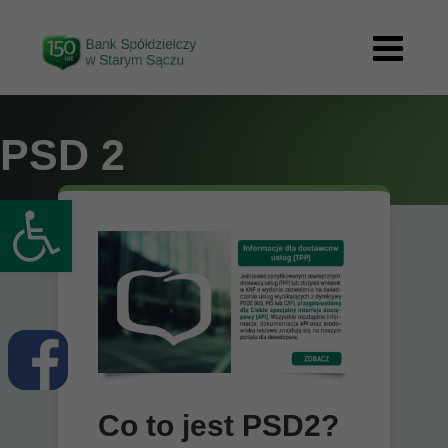
Przejdź
treści
do
zawartości
PSD 2
Otwórz pasek narzędzi
Co to jest PSD2?