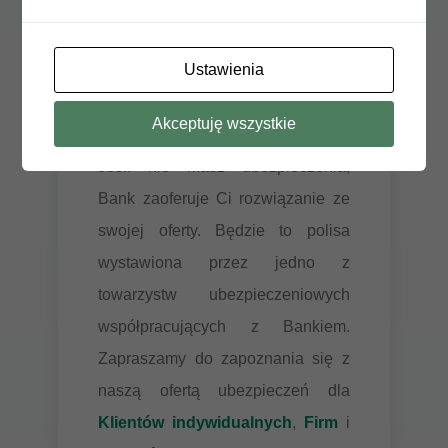
Bank, jako zabezpieczenie kredytu,
jeśli spełniają opisane minimalne
Ustawienia
warunki ochrony
ubezpieczeniowej.
Akceptuję wszystkie
Jeśli nie masz ubezpieczenia,
Bank zaoferuje Ci rozwiązanie ze
swojej oferty. Będzie to polisa
wystawiona przez jedno z
towarzystw ubezpieczeniowych
współpracujących z Bankiem.
Zapraszamy do zapoznania się z
naszą ofertą ubezpieczeń dla
Klientów indywidualnych
,
Firm
i