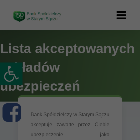
Przejdź
treści
do
zawartości
Lista akceptowanych
Otwórz pasek narzędzi
zakładów
ubezpieczeń
Bank Spółdzielczy w Starym Sączu
akceptuje zawarte przez Ciebie
ubezpieczenie jako