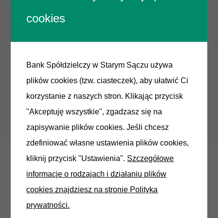
dostępny poniżej.
cookies
Uwaga: Lista zakładów
ubezpieczeń akceptowanych przez
Bank nie jest tożsama z listą
Bank Spółdzielczy w Starym Sączu używa
zakładów ubezpieczeń
plików cookies (tzw. ciasteczek), aby ułatwić Ci
współpracujących z Bankiem w
korzystanie z naszych stron. Klikając przycisk
ramach oferty ubezpieczeń
"Akceptuję wszystkie", zgadzasz się na
dostępnej w Banku. Lista zakładów
zapisywanie plików cookies. Jeśli chcesz
ubezpieczeń akceptowanych przez
zdefiniować własne ustawienia plików cookies,
Bank zawiera wykaz zakładów
kliknij przycisk "Ustawienia".
Szczegółowe
ubezpieczeń (współpracujących
informacje o rodzajach i działaniu plików
oraz niewspółpracujących z
cookies znajdziesz na stronie Polityka
Bankiem), których ubezpieczenia
prywatności.
są aktualnie akceptowane przez