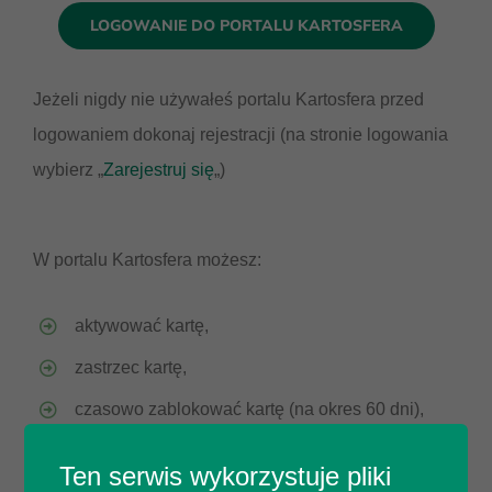
LOGOWANIE DO PORTALU KARTOSFERA
Jeżeli nigdy nie używałeś portalu Kartosfera przed
logowaniem dokonaj rejestracji (na stronie logowania
wybierz „
Zarejestruj się
„)
W portalu Kartosfera możesz:
aktywować kartę,
zastrzec kartę,
czasowo zablokować kartę (na okres 60 dni),
odblokować kartę (w przypadku czasowej
Ten serwis wykorzystuje pliki
blokady),