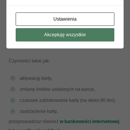
transakcji internetowych ani kodu SMS),
przeglądać i pobierać miesięczne zestawienia
Ustawienia
transakcji dla kart kredytowych,
zmienić numeru telefonu do obsługi portalu
Akceptuję wszystkie
kartowego.
Czynności takie jak:
aktywację karty,
zmianę limitów ustalonych na karcie,
czasowe zablokowanie karty (na okres 60 dni),
zastrzeżenie karty,
przeprowadzisz również
w bankowości internetowej