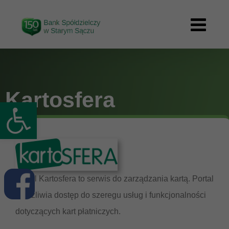
Przejdź
treści
do
zawartości
Kartosfera
Otwórz pasek narzędzi
Portal Kartosfera to serwis do zarządzania kartą. Portal
umożliwia dostęp do szeregu usług i funkcjonalności
dotyczących kart płatniczych.