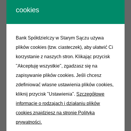
zmienić kod PIN,
cookies
zmienić limity transakcyjne do swojej karty (limit
transakcji gotówkowych, bezgotówkowych oraz
internetowych),
Bank Spółdzielczy w Starym Sączu używa
ustanowić bądź zmienić PIN dla usługi 3D
plików cookies (tzw. ciasteczek), aby ułatwić Ci
Secure (PIN do transakcji internetowych),
korzystanie z naszych stron. Klikając przycisk
zarządzać kartami zwirtualizowanymi
"Akceptuję wszystkie", zgadzasz się na
(przypisanymi do danego urządzenia i
zapisywanie plików cookies. Jeśli chcesz
wykorzystywanymi do płatności mobilnych),
zdefiniować własne ustawienia plików cookies,
włączyć/wyłączyć funkcje płatności
kliknij przycisk "Ustawienia".
Szczegółowe
zbliżeniowych na karcie,
informacje o rodzajach i działaniu plików
dodać/usunąć sklep do listy zaufanych
cookies znajdziesz na stronie Polityka
Akceptantów (przy ponownych zakupach nie
prywatności.
będą wymagane wprowadzanie kodu PIN do