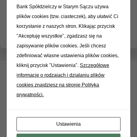
Bank Spółdzielczy w Starym Sączu używa
Niedostępność bankowości internetowej i aplikacji
plików cookies (tzw. ciasteczek), aby ułatwić Ci
mobilnej, planowane przywrócenie usługi godzina
korzystanie z naszych stron. Klikając przycisk
09:00
"Akceptuję wszystkie", zgadzasz się na
zapisywanie plików cookies. Jeśli chcesz
zdefiniować własne ustawienia plików cookies,
kliknij przycisk "Ustawienia".
Szczegółowe
informacje o rodzajach i działaniu plików
cookies znajdziesz na stronie Polityka
prywatności.
Szukaj
Ostatnie wpisy
Ustawienia